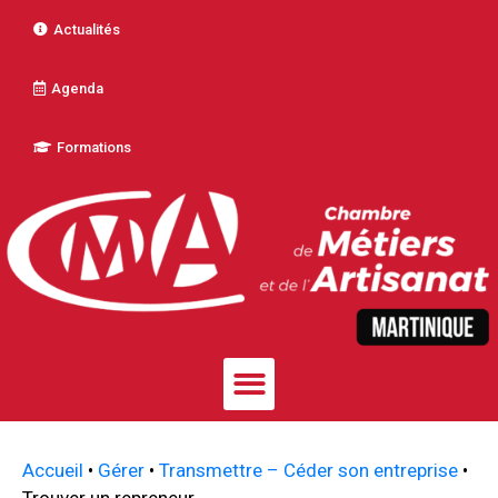
Actualités
Agenda
Formations
Accueil
•
Gérer
•
Transmettre – Céder son entreprise
•
Trouver un repreneur