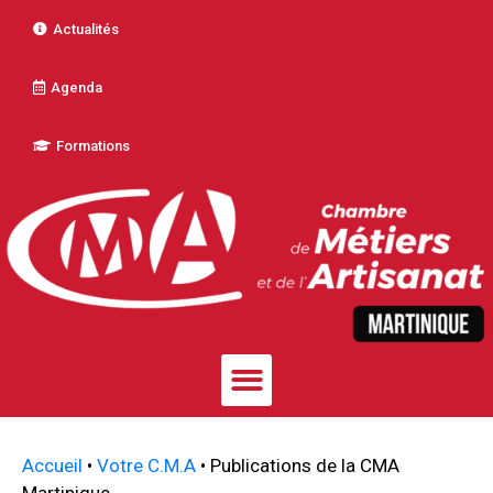
Actualités
Agenda
Formations
Accueil
•
Votre C.M.A
•
Publications de la CMA
Martinique